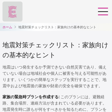
メ
イ
ン
コ
ホーム
地震対策チェックリスト：家族向けの基本的なヒント
ン
テ
ン
地震対策チェックリスト：家族向け
ツ
に
の基本的なヒント
移
動
地震はいつ発生するか予測できない自然災害であり、備え
ていない場合は地域社会や個人に被害を与える可能性があ
ります。いくつかの簡単なステップを実行することで、地
震中および地震後の家族や財産の安全を確保できます。
家族の緊急時プランを作成する:
このプランには、避難経
路、集合場所、連絡方法が含まれている必要があります。
地震発生時に誰もが何をすべきかを知るために、プランを