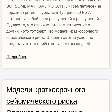
LIKE ZH-CN. ALMOST ALL LANGUAGES SUPPORTED
BUT SOME MAY HAVE NO CONTENTземлетрясение
поразило регион Нурдагы в Турции с 50 PGV,
оставив за собой след разрушений и разрушений.
Однако то, что отличает это землетрясение от
других, - это тот факт, что модели краткосрочного
сейсмического риска Эрлинга смогли успешно
предсказать его прибытие за несколько дней.
Подробнее
о
Турция
6
февраля
2023
M7.8
Модели краткосрочного
Землетрясение;
сейсмического риска
Доказана
предсказуемость