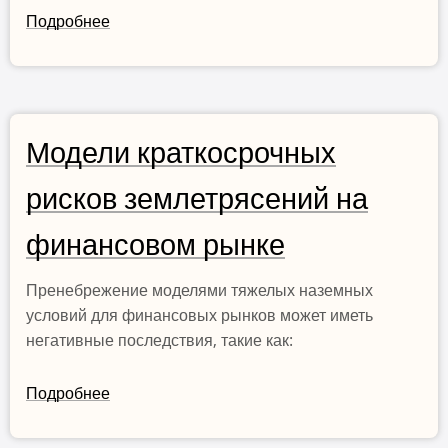
Подробнее
о
Модели
краткосрочного
сейсмического
риска
Эрлинга
Модели краткосрочных
в
рисков землетрясений на
сравнении
с
финансовом рынке
традиционными
системами
Пренебрежение моделями тяжелых наземных
раннего
условий для финансовых рынков может иметь
предупреждения
негативные последствия, такие как:
о
землетрясениях
Подробнее
о
Модели
краткосрочных