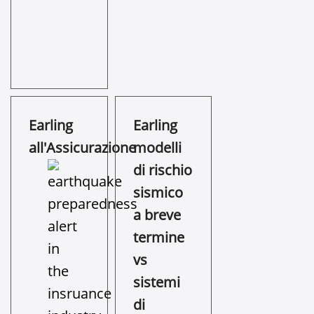
Earling
Earling
all'Assicurazione
modelli
di rischio
sismico
a breve
termine
vs
sistemi
di