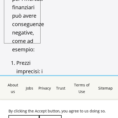
finanziari
può avere
conseguenze
negative,
come ad
esempio:
Prezzi
imprecisi: i
mercati
About
Terms of
finanziari
Jobs
Privacy
Trust
Sitemap
us
Use
potrebbero
non…
By clicking the Accept button, you agree to us doing so.
Read