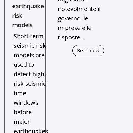
earthquake
notevolmente il
risk
governo, le
models
imprese e le
Short-term
risposte…
seismic risk
Read now
models are
used to
detect high-
risk seismic
time-
windows
before
major
earthquakes