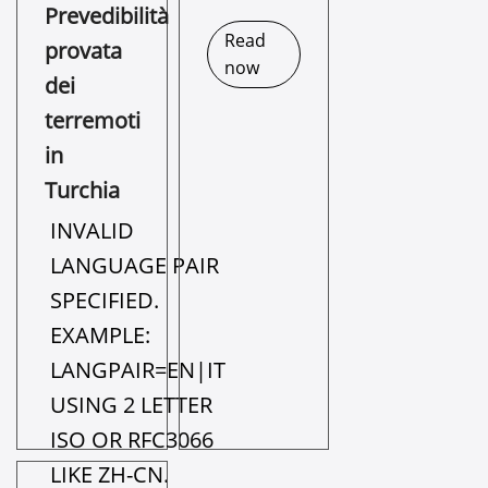
Prevedibilità
Read
provata
now
dei
terremoti
in
Turchia
INVALID
LANGUAGE PAIR
SPECIFIED.
EXAMPLE:
LANGPAIR=EN|IT
USING 2 LETTER
ISO OR RFC3066
LIKE ZH-CN.