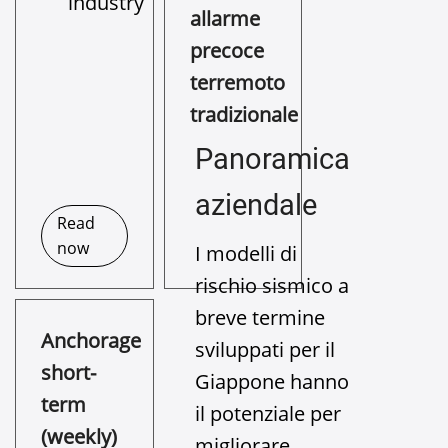
allarme
precoce
terremoto
tradizionale
Panoramica
aziendale
Read
now
I modelli di
rischio sismico a
breve termine
Anchorage
sviluppati per il
short-
Giappone hanno
term
il potenziale per
(weekly)
migliorare